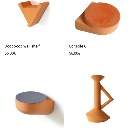
Ococococ wall shelf
Console O
56,00
€
56,00
€