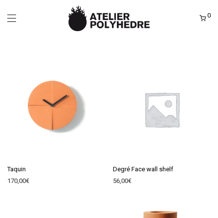
0
Taquin
Degré Face wall shelf
170,00
€
56,00
€