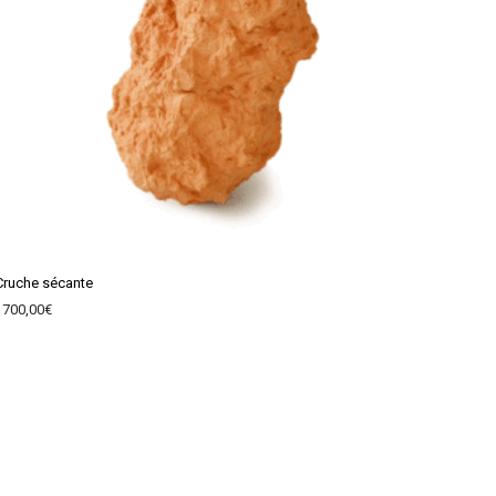
Cruche sécante
1700,00
€