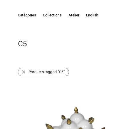
Catégories
Collections
Atelier
English
C5
Products tagged
“C5”