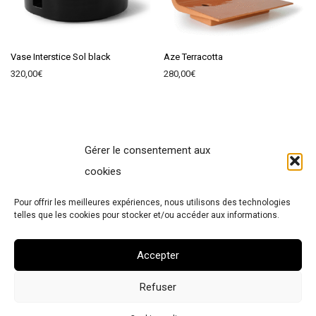
Vase Interstice Sol black
Aze Terracotta
320,00
€
280,00
€
Gérer le consentement aux
Contact
cookies
Terms of Sales
Pour offrir les meilleures expériences, nous utilisons des technologies
Legal Notice
telles que les cookies pour stocker et/ou accéder aux informations.
Cookies policy
Accepter
Refuser
© 2026 Atelier Polyhedre